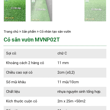
Trang chủ
Sản phẩm
Cỏ nhân tạo sân vườn
Cỏ sân vườn MVNP02T
Sợi cỏ:
chữ C
Khoảng cách 2 hàng cỏ
11 mm
Chiều cao sợi cỏ
2cm (±0,2)
Số mũi khâu
11 mũi/10cm
Chất liệu
nhựa nguyên sinh tổng hợp.
Kích thước cuộn cỏ
2m x 25m =50m2