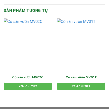
SẢN PHẨM TƯƠNG TỰ
Cỏ sân vườn MV02C
Cỏ sân vườn MV01T
XEM CHI TIẾT
XEM CHI TIẾT