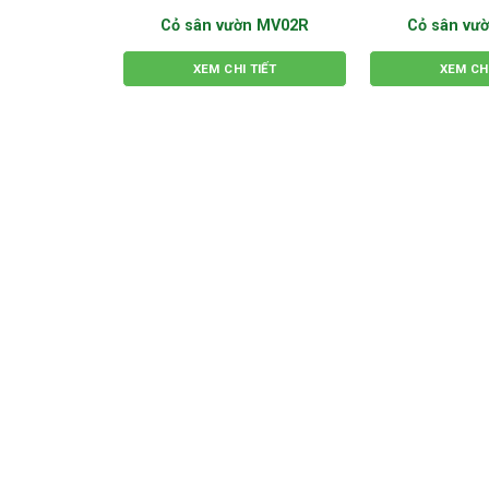
Cỏ sân vườn MV02R
Cỏ sân vư
XEM CHI TIẾT
XEM CHI