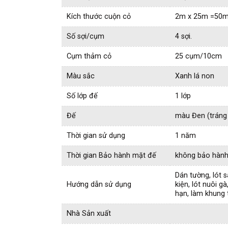
Kích thước cuộn cỏ
2m x 25m =50
Số sợi/cụm
4 sợi.
Cụm thảm cỏ
25 cụm/10cm
Màu sắc
Xanh lá non
Số lớp đế
1 lớp
Đế
màu Đen (tráng 
Thời gian sử dụng
1 năm
Thời gian Bảo hành mặt đế
không bảo hàn
Dán tường, lót 
Hướng dẫn sử dụng
kiện, lót nuôi gà
hạn, làm khung t
Nhà Sản xuất