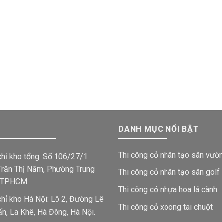
DANH MỤC NỔI BẬT
Thi công cỏ nhân tạo sân vườ
chỉ kho tổng: Số 106/27/1
rần Thị Năm, Phường Trung
Thi công cỏ nhân tạo sân golf
 TP.HCM
Thi công cỏ nhựa hoa lá cành
chỉ kho Hà Nội: Lô 2, Đường Lê
Thi công cỏ xoong tai chuột
ấn, La Khê, Hà Đông, Hà Nội.