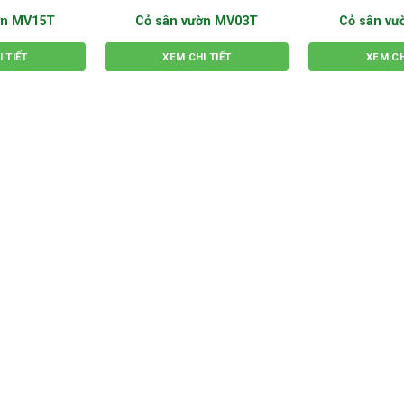
ờn MV15T
Cỏ sân vườn MV03T
Cỏ sân v
 TIẾT
XEM CHI TIẾT
XEM CH