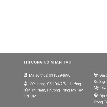
THI CÔNG CỎ NHÂN TẠO
Mã số thuế: 0318294898
Địa 
Đường T
Cửa hàng: Số 106/27/1 Đường
Mỹ Tây,
Trần Thị Năm, Phường Trung Mỹ Tây,
Địa 
TP.HCM
Trọng T