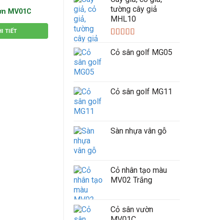
tường cây giả
ườn MV01C
Cỏ sân vườn MV02B
Cỏ sân vư
MHL10
I TIẾT
XEM CHI TIẾT
XEM CH
Được xếp
hạng
5.00
5
Cỏ sân golf MG05
sao
Cỏ sân golf MG11
Sàn nhựa vân gỗ
Cỏ nhân tạo màu
MV02 Trắng
Cỏ sân vườn
MV01C