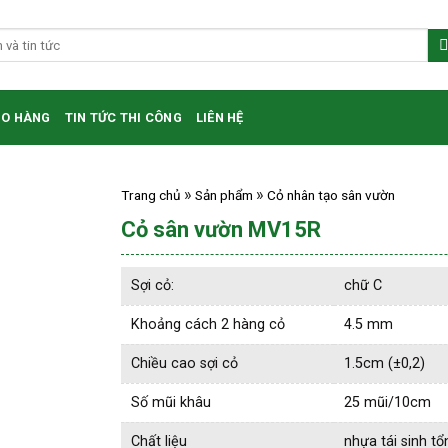
HO HÀNG
TIN TỨC THI CÔNG
LIÊN HỆ
Trang chủ
Sản phẩm
Cỏ nhân tạo sân vườn
Cỏ sân vườn MV15R
Sợi cỏ:
chữ C
Khoảng cách 2 hàng cỏ
4.5 mm
Chiều cao sợi cỏ
1.5cm (±0,2)
Số mũi khâu
25 mũi/10cm
Chất liệu
nhựa tái sinh tổ