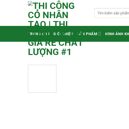
Skip
to
Tìm
kiếm:
content
TRANG CHỦ
GIỚI THIỆU
SẢN PHẨM
HÌNH ẢNH K