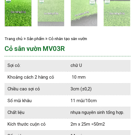
Trang chủ
Sản phẩm
Cỏ nhân tạo sân vườn
Cỏ sân vườn MV03R
Sợi cỏ:
chữ U
Khoảng cách 2 hàng cỏ
10 mm
Chiều cao sợi cỏ
3cm (±0,2)
Số mũi khâu
11 mũi/10cm
Chất liệu
nhựa nguyên sinh tổng hợp.
Kích thước cuộn cỏ
2m x 25m =50m2