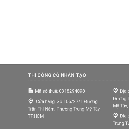
THI CÔNG CỎ NHÂN TẠO
Mã số thuế: 0318294898
Địa 
Đường T
Cửa hàng: Số 106/27/1 Đường
Mỹ Tây,
Trần Thị Năm, Phường Trung Mỹ Tây,
Địa 
TP.HCM
Trọng T