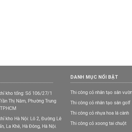
DANH MỤC NỔI BẬT
Thi công cỏ nhân tạo sân vườ
chỉ kho tổng: Số 106/27/1
rần Thị Năm, Phường Trung
Thi công cỏ nhân tạo sân golf
 TP.HCM
Thi công cỏ nhựa hoa lá cành
chỉ kho Hà Nội: Lô 2, Đường Lê
Thi công cỏ xoong tai chuột
ấn, La Khê, Hà Đông, Hà Nội.