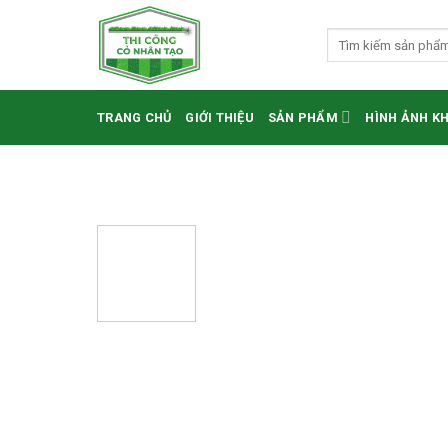
Skip
to
Tìm
kiếm:
content
TRANG CHỦ
GIỚI THIỆU
SẢN PHẨM
HÌNH ẢNH K