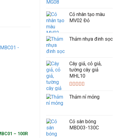
Cỏ nhân tạo màu
MV02 Đỏ
Thảm nhựa đinh sọc
Cây giả, cỏ giả,
tường cây giả
MHL10
Được xếp
hạng
5.00
5
Thảm nỉ mỏng
sao
Cỏ sân bóng
MBD03-130C
MBC01 – 100R
Cỏ sân bóng MBC05-125T
Cỏ sân bóng