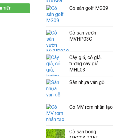
Cỏ sân golf MG09
I TIẾT
XEM CHI TIẾT
XEM CH
Cỏ sân vườn
MVHP03C
Cây giả, cỏ giả,
tường cây giả
MHL03
Sàn nhựa vân gỗ
Cỏ MV rơm nhân tạo
Cỏ sân bóng
MBC03-115T