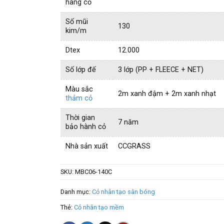
hàng cỏ
Số mũi
130
kim/m
Dtex
12.000
Số lớp đế
3 lớp (PP + FLEECE + NET)
Màu sắc
2m xanh đậm + 2m xanh nhạt
thảm cỏ
Thời gian
7 năm
bảo hành cỏ
Nhà sản xuất
CCGRASS
SKU:
MBC06-140C
Danh mục:
Cỏ nhân tạo sân bóng
Thẻ:
Cỏ nhân tạo mềm