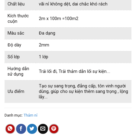
Chất liệu
vãi nỉ không dệt, dai chắc khó rách
Kích thước
2m x 100m =100m2
cuộn
Màu sắc
Đa dạng
Độ dày
2mm
Số lớp
1 lớp
Hướng dẫn
Trải lối đi, Trải thảm dẫn lối sự kiện….
sử dụng
Tạo sự sang trọng, đẳng cấp, tôn vinh người
Ưu điểm
dùng, giúp cho sự kiện thêm sang trọng , lộng
lẫy….
Danh mục:
Thảm nỉ