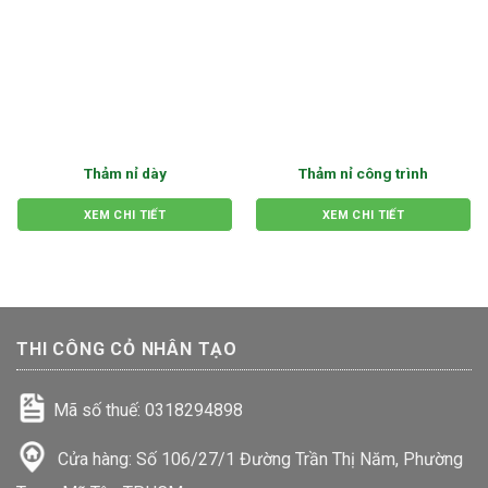
Thảm nỉ dày
Thảm nỉ công trình
XEM CHI TIẾT
XEM CHI TIẾT
THI CÔNG CỎ NHÂN TẠO
Mã số thuế: 0318294898
Cửa hàng: Số 106/27/1 Đường Trần Thị Năm, Phường