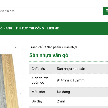
HO HÀNG
TIN TỨC THI CÔNG
LIÊN HỆ
Trang chủ
Sản phẩm
Sàn nhựa
Sàn nhựa vân gỗ
Chất liệu
Sàn nhựa keo sẵn
Kích thước
914mm x 152mm
cuộn cỏ
Màu sắc
Đa dạng
Độ dày
2mm