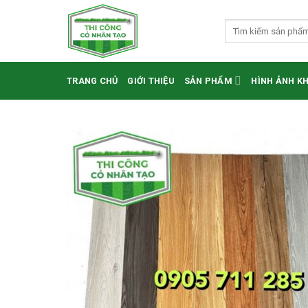
Skip
to
Tìm
kiếm:
content
TRANG CHỦ
GIỚI THIỆU
SẢN PHẨM
HÌNH ẢNH K