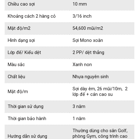
Chiều cao sợi
10 mm
Khoảng cách 2 hàng cỏ
3/16 inch
Mật độ/m2
54,600 mũi/m2
Hình dạng sợi
Sợi Mono xoăn
Lớp đế/ Kiểu dệt
2 PP/ dệt thẳng
Màu sắc
Xanh non
Chất liệu
Nhựa nguyên sinh
Sợi dày êm, 26 mũi/10m, 2
Mật độ/m
lớp đế + cán cao su
Thời gian sử dụng
3 năm
Thời gian bảo hành
1 năm
Thường dùng cho sân Golf,
Hướng dẫn sử dụng
phòng Gym, công trình cao