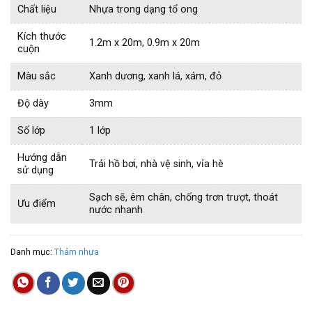
Chất liệu
Nhựa trong dạng tổ ong
Kích thước
1.2m x 20m, 0.9m x 20m
cuộn
Màu sắc
Xanh dương, xanh lá, xám, đỏ
Độ dày
3mm
Số lớp
1 lớp
Hướng dẫn
Trải hồ bơi, nhà vệ sinh, vỉa hè
sử dụng
Sạch sẽ, êm chân, chống trơn trượt, thoát
Ưu điểm
nước nhanh
Danh mục:
Thảm nhựa