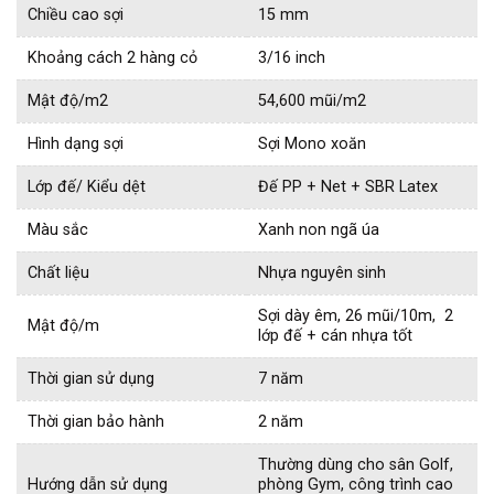
Chiều cao sợi
15 mm
Khoảng cách 2 hàng cỏ
3/16 inch
Mật độ/m2
54,600 mũi/m2
Hình dạng sợi
Sợi Mono xoăn
Lớp đế/ Kiểu dệt
Đế PP + Net + SBR Latex
Màu sắc
Xanh non ngã úa
Chất liệu
Nhựa nguyên sinh
Sợi dày êm, 26 mũi/10m, 2
Mật độ/m
lớp đế + cán nhựa tốt
Thời gian sử dụng
7 năm
Thời gian bảo hành
2 năm
Thường dùng cho sân Golf,
Hướng dẫn sử dụng
phòng Gym, công trình cao