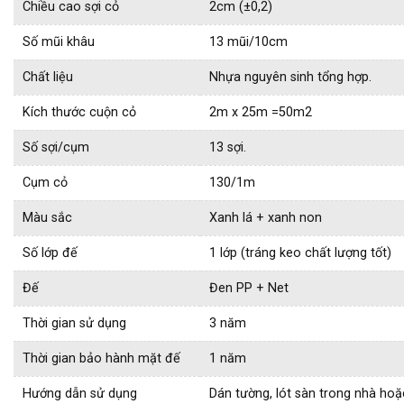
Chiều cao sợi cỏ
2cm (±0,2)
Số mũi khâu
13 mũi/10cm
Chất liệu
Nhựa nguyên sinh tổng hợp.
Kích thước cuộn cỏ
2m x 25m =50m2
Số sợi/cụm
13 sợi.
Cụm cỏ
130/1m
Màu sắc
Xanh lá + xanh non
Số lớp đế
1 lớp (tráng keo chất lượng tốt)
Đế
Đen PP + Net
Thời gian sử dụng
3 năm
Thời gian bảo hành mặt đế
1 năm
Hướng dẫn sử dụng
Dán tường, lót sàn trong nhà hoặc