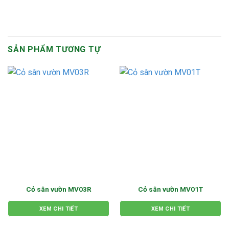
SẢN PHẨM TƯƠNG TỰ
Cỏ sân vườn MV03R
Cỏ sân vườn MV01T
XEM CHI TIẾT
XEM CHI TIẾT