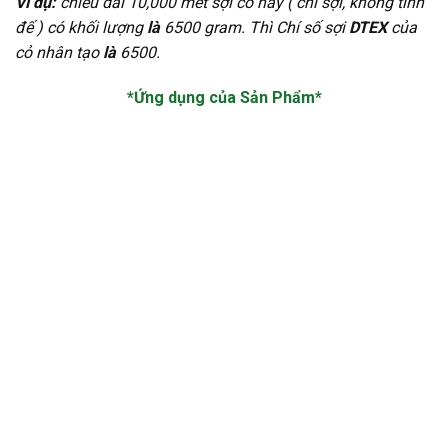
Ví dụ:
chiều dài 10,000 mét sợi cỏ này ( chỉ sợi, không tính
đế ) có khối lượng
là
6500 gram. Thì Chí số sợi
DTEX
của
cỏ nhân tạo
là
6500.
*Ứng dụng của Sản Phẩm*