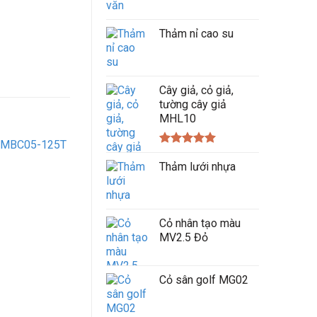
Thảm nỉ cao su
Cây giả, cỏ giả,
tường cây giả
MHL10
Được xếp
hạng
Thảm lưới nhựa
5.00
5 sao
Cỏ nhân tạo màu
MV2.5 Đỏ
Cỏ sân golf MG02