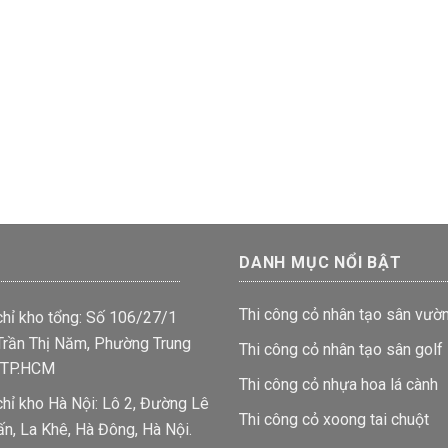
DANH MỤC NỔI BẬT
Thi công cỏ nhân tạo sân vườ
chỉ kho tổng: Số 106/27/1
rần Thị Năm, Phường Trung
Thi công cỏ nhân tạo sân golf
 TP.HCM
Thi công cỏ nhựa hoa lá cành
chỉ kho Hà Nội: Lô 2, Đường Lê
Thi công cỏ xoong tai chuột
ấn, La Khê, Hà Đông, Hà Nội.