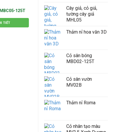
Cây giả, cỏ giả,
 MBC05-125T
Cỏ sân bóng MBC07-140C
Cỏ sân bóng 
tường cây giả
MHL05
I TIẾT
XEM CHI TIẾT
XEM CH
Thảm nỉ hoa văn 3D
Cỏ sân bóng
MBD02-125T
Cỏ sân vườn
MV02B
Thảm nỉ Roma
Cỏ nhân tạo màu