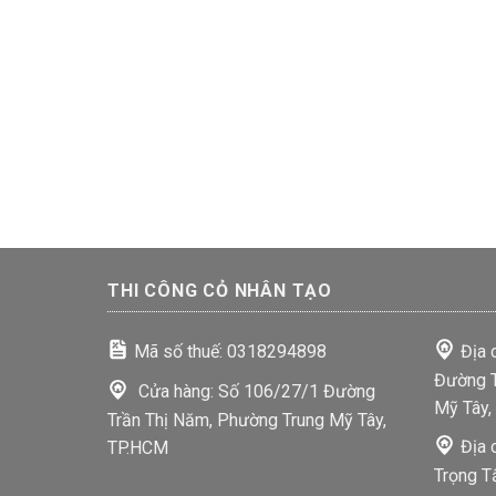
THI CÔNG CỎ NHÂN TẠO
Mã số thuế: 0318294898
Địa 
Đường T
Cửa hàng: Số 106/27/1 Đường
Mỹ Tây,
Trần Thị Năm, Phường Trung Mỹ Tây,
Địa 
TP.HCM
Trọng T