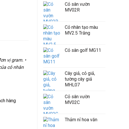
Cỏ sân vườn
MV02R
Cỏ nhân tạo màu
MV2.5 Trắng
Cỏ sân golf MG11
ơn vị gram. •
 của cỏ nhân
Cây giả, cỏ giả,
tường cây giả
MHL07
Cỏ sân vườn
ách hàng
MV02C
Thảm nỉ hoa văn