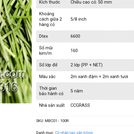
Kích thước
Chiều cao cỏ: 50 mm
Khoảng
cách giữa 2
5/8 inch
hàng cỏ
Dtex
6600
Số mũi
160
kim/m
Số lớp đế
2 lớp (PP + NET)
Màu sắc
2m xanh đậm + 2m xanh tươi
Thời gian
5 năm
bảo hành cỏ
Nhà sản xuất
CCGRASS
SKU:
MBC01 - 100R
Danh mục:
Cỏ nhân tạo sân bóng