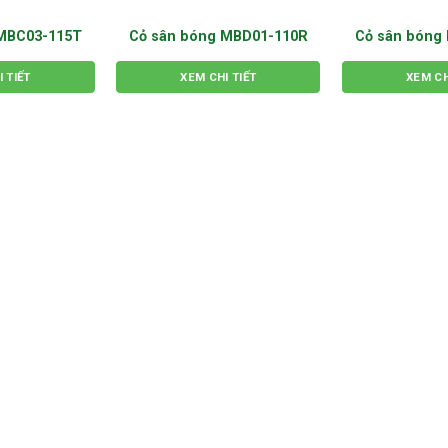
 MBC03-115T
Cỏ sân bóng MBD01-110R
Cỏ sân bóng
 TIẾT
XEM CHI TIẾT
XEM CH