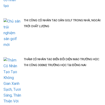
THI CÔNG CỎ NHÂN TẠO SÂN GOLF TRONG NHÀ, NGOÀI
TRỜI CHẤT LƯỢNG
THẢM CỎ NHÂN TẠO BIẾN ĐỔI DIỆN MẠO TRƯỜNG HỌC:
THI CÔNG 300M2 TRƯỜNG HỌC TẠI ĐỒNG NAI