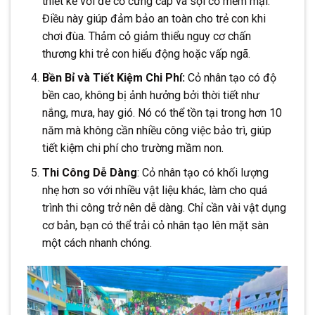
thiết kế với đế cỏ cứng cáp và sợi cỏ mềm mại.
Điều này giúp đảm bảo an toàn cho trẻ con khi
chơi đùa. Thảm cỏ giảm thiểu nguy cơ chấn
thương khi trẻ con hiếu động hoặc vấp ngã.
Bền Bỉ và Tiết Kiệm Chi Phí:
Cỏ nhân tạo có độ
bền cao, không bị ảnh hưởng bởi thời tiết như
nắng, mưa, hay gió. Nó có thể tồn tại trong hơn 10
năm mà không cần nhiều công việc bảo trì, giúp
tiết kiệm chi phí cho trường mầm non.
Thi Công Dễ Dàng
: Cỏ nhân tạo có khối lượng
nhẹ hơn so với nhiều vật liệu khác, làm cho quá
trình thi công trở nên dễ dàng. Chỉ cần vài vật dụng
cơ bản, bạn có thể trải cỏ nhân tạo lên mặt sàn
một cách nhanh chóng.