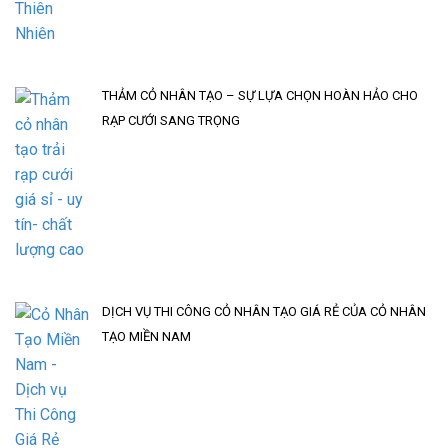
THẢM CỎ NHÂN TẠO – SỰ LỰA CHỌN HOÀN HẢO CHO
RẠP CƯỚI SANG TRỌNG
DỊCH VỤ THI CÔNG CỎ NHÂN TẠO GIÁ RẺ CỦA CỎ NHÂN
TẠO MIỀN NAM