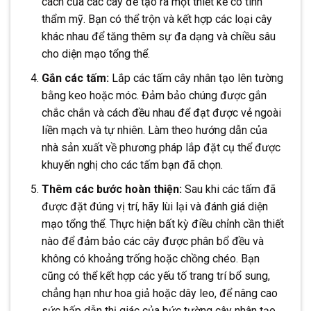
cách của các cây để tạo ra một thiết kế có tính
thẩm mỹ. Bạn có thể trộn và kết hợp các loại cây
khác nhau để tăng thêm sự đa dạng và chiều sâu
cho diện mạo tổng thể.
Gắn các tấm:
Lắp các tấm cây nhân tạo lên tường
bằng keo hoặc móc. Đảm bảo chúng được gắn
chắc chắn và cách đều nhau để đạt được vẻ ngoài
liền mạch và tự nhiên. Làm theo hướng dẫn của
nhà sản xuất về phương pháp lắp đặt cụ thể được
khuyến nghị cho các tấm bạn đã chọn.
Thêm các bước hoàn thiện:
Sau khi các tấm đã
được đặt đúng vị trí, hãy lùi lại và đánh giá diện
mạo tổng thể. Thực hiện bất kỳ điều chỉnh cần thiết
nào để đảm bảo các cây được phân bổ đều và
không có khoảng trống hoặc chồng chéo. Bạn
cũng có thể kết hợp các yếu tố trang trí bổ sung,
chẳng hạn như hoa giả hoặc dây leo, để nâng cao
sức hấp dẫn thị giác của bức tường cây nhân tạo.