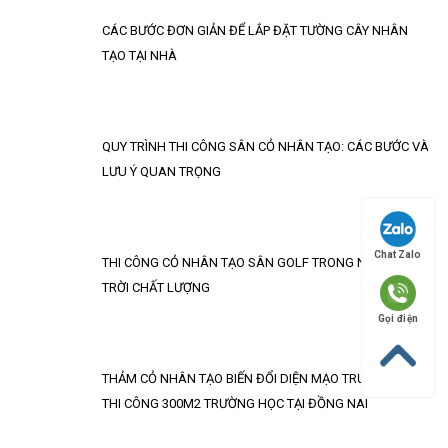
CÁC BƯỚC ĐƠN GIẢN ĐỂ LẮP ĐẶT TƯỜNG CÂY NHÂN
TẠO TẠI NHÀ
QUY TRÌNH THI CÔNG SÂN CỎ NHÂN TẠO: CÁC BƯỚC VÀ
LƯU Ý QUAN TRỌNG
Chat Zalo
THI CÔNG CỎ NHÂN TẠO SÂN GOLF TRONG NHÀ, NGOÀI
TRỜI CHẤT LƯỢNG
Gọi điện
THẢM CỎ NHÂN TẠO BIẾN ĐỔI DIỆN MẠO TRƯỜNG HỌC:
THI CÔNG 300M2 TRƯỜNG HỌC TẠI ĐỒNG NAI