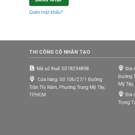
ĐĂNG NHẬP
Quên mật khẩu?
THI CÔNG CỎ NHÂN TẠO
Mã số thuế: 0318294898
Địa 
Đường T
Cửa hàng: Số 106/27/1 Đường
Mỹ Tây,
Trần Thị Năm, Phường Trung Mỹ Tây,
Địa 
TP.HCM
Trọng T